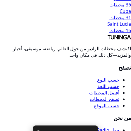
36 محطات
Cuba
31 محطات
Saint Lucia
16 محطات
اكتشف محطات الراديو من حول العالم. رياضة، موسيقى، أخبار
والمزيد—كل ذلك في مكان واحد.
تصفح
حسب النوع
حسب اللغة
أفضل المحطات
تصفح المحطات
حسب الموقع
من نحن
حول Tuninga Radio