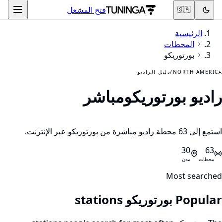
فتح المشغل
🇸🇦
الرئيسية
المحطات
بورتوريكو
NORTH AMERICA
/
دليل الراديو
راديو بورتوريكو
مباشر
استمع إلى 63 محطة راديو مباشرة من بورتوريكو عبر الإنترنت.
30
63
محطات
مدن
Most searched
Popular بورتوريكو stations