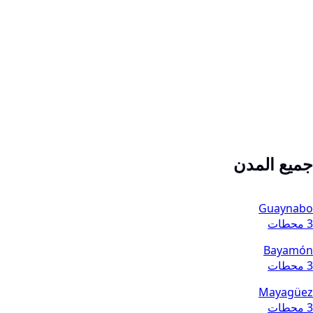
جميع المدن
Guaynabo
3 محطات
Bayamón
3 محطات
Mayagüez
3 محطات