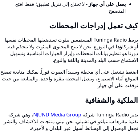
يعمل على أي جهاز
- لا تحتاج إلى تنزيل تطبيق؛ فقط افتح
المتصفح
كيف تعمل إدراجات المحطات
يربط Tuninga Radio المستمعين ببثوث تستضيفها المحطات نفسها
أو شركاؤها في التوزيع. نحن لا ننتج المحتوى المبثوث ولا نتحكم فيه.
دورنا هو تنظيم بيانات المحطات وإبراز الخيارات المناسبة وتسهيل
الاستماع حسب البلد والمدينة واللغة والنوع.
اضغط تشغيل على أي محطة وسيبدأ الصوت فوراً. يمكنك متابعة تصفح
الموقع أثناء الاستماع، وتبديل المحطة بنقرة واحدة، والمتابعة من حيث
توقفت على أي جهاز.
الملكية والشفافية
تدير Tuninga Radio شركة
NJUND Media Group
، وهي شركة
تقنية مقرها سانتياغو في تشيلي. نحن نبني منتجات للاكتشاف والنشر
تجعل الوصول إلى الوسائط أسهل عبر البلدان والأجهزة.