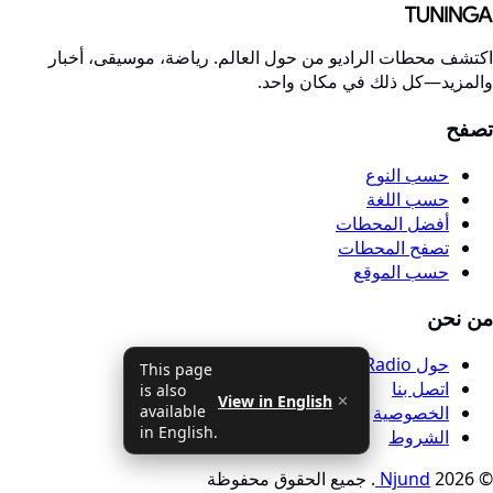
اكتشف محطات الراديو من حول العالم. رياضة، موسيقى، أخبار
والمزيد—كل ذلك في مكان واحد.
تصفح
حسب النوع
حسب اللغة
أفضل المحطات
تصفح المحطات
حسب الموقع
من نحن
حول Tuninga Radio
This page
اتصل بنا
is also
View in English
✕
available
الخصوصية
in English.
الشروط
© 2026
Njund
. جميع الحقوق محفوظة