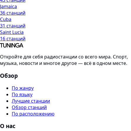
Jamaica
36 станций
Cuba
31 станций
Saint Lucia
16 станций
Откройте для себя радиостанции со всего мира. Спорт,
музыка, новости и многое другое — всё в одном месте.
Обзор
По жанру
По языку
Лучшие станции
Обзор станций
По расположению
О нас