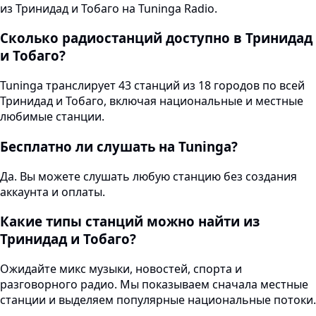
из Тринидад и Тобаго на Tuninga Radio.
Сколько радиостанций доступно в Тринидад
и Тобаго?
Tuninga транслирует 43 станций из 18 городов по всей
Тринидад и Тобаго, включая национальные и местные
любимые станции.
Бесплатно ли слушать на Tuninga?
Да. Вы можете слушать любую станцию без создания
аккаунта и оплаты.
Какие типы станций можно найти из
Тринидад и Тобаго?
Ожидайте микс музыки, новостей, спорта и
разговорного радио. Мы показываем сначала местные
станции и выделяем популярные национальные потоки.