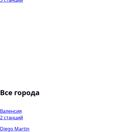
3 станций
Все города
Валенсия
2 станций
Diego Martin