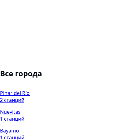
Все города
Pinar del Río
2 станций
Nuevitas
1 станций
Bayamo
1 станций