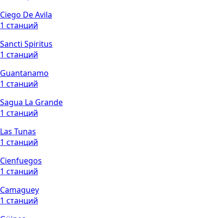
Ciego De Avila
1 станций
Sancti Spiritus
1 станций
Guantanamo
1 станций
Sagua La Grande
1 станций
Las Tunas
1 станций
Cienfuegos
1 станций
Camaguey
1 станций