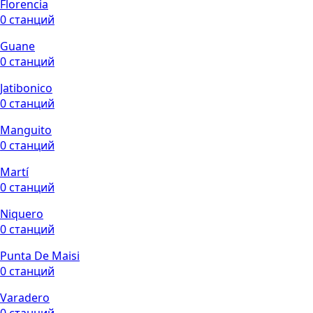
Florencia
0 станций
Guane
0 станций
Jatibonico
0 станций
Manguito
0 станций
Martí
0 станций
Niquero
0 станций
Punta De Maisi
0 станций
Varadero
0 станций