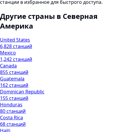
станции в избранное для быстрого доступа.
Другие страны в Северная
Америка
United States
6,828 станций
Mexico
1,242 станций
Canada
855 станций
Guatemala
162 станций
Dominican Republic
155 станций
Honduras
80 станций
Costa Rica
68 станций
Haiti