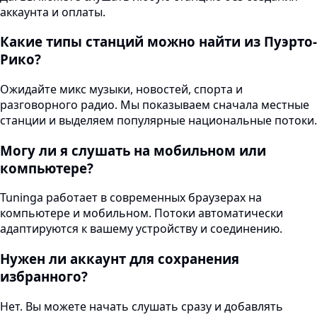
аккаунта и оплаты.
Какие типы станций можно найти из Пуэрто-
Рико?
Ожидайте микс музыки, новостей, спорта и
разговорного радио. Мы показываем сначала местные
станции и выделяем популярные национальные потоки.
Могу ли я слушать на мобильном или
компьютере?
Tuninga работает в современных браузерах на
компьютере и мобильном. Потоки автоматически
адаптируются к вашему устройству и соединению.
Нужен ли аккаунт для сохранения
избранного?
Нет. Вы можете начать слушать сразу и добавлять