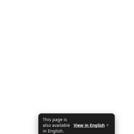
This page is
also available
View in English
✕
in English.