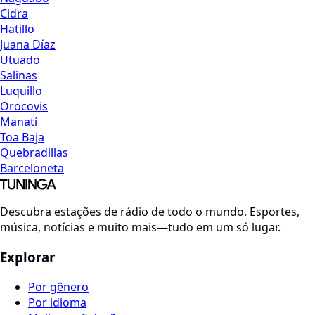
Cidra
Hatillo
Juana Díaz
Utuado
Salinas
Luquillo
Orocovis
Manatí
Toa Baja
Quebradillas
Barceloneta
Descubra estações de rádio de todo o mundo. Esportes,
música, notícias e muito mais—tudo em um só lugar.
Explorar
Por gênero
Por idioma