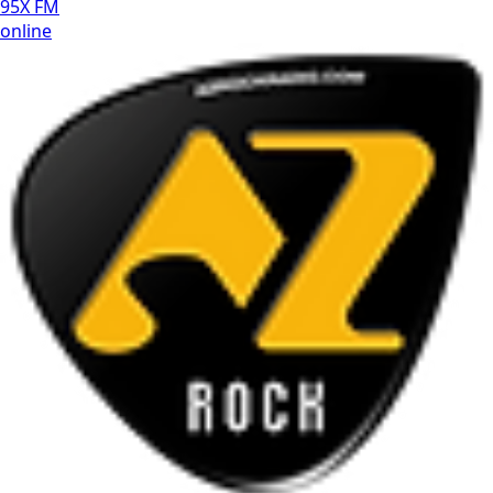
95X FM
online