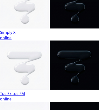
Simply X
online
Tus Exitos FM
online