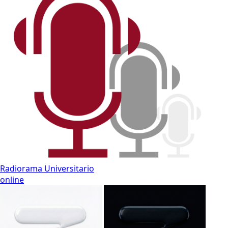
Radiorama Universitario
online