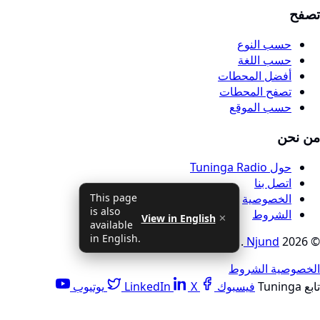
صفح
حسب النوع
حسب اللغة
أفضل المحطات
تصفح المحطات
حسب الموقع
ن نحن
حول Tuninga Radio
اتصل بنا
الخصوصية
This page
is also
الشروط
View in English
✕
available
in English.
© 202
Njund
. جميع الحقوق محفوظة
لخصوصية
الشروط
ابع Tuninga
فيسبوك
X
LinkedIn
يوتيوب