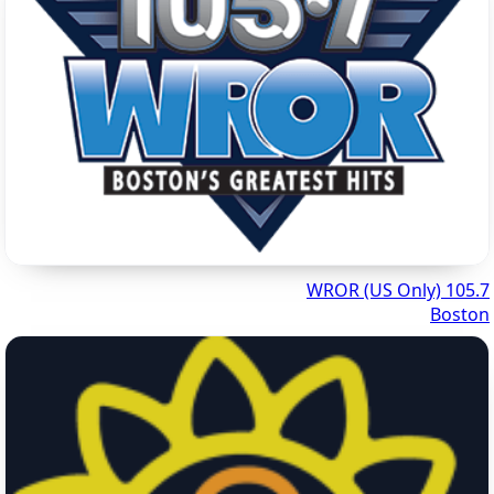
105.7 WROR (US Only)
Boston