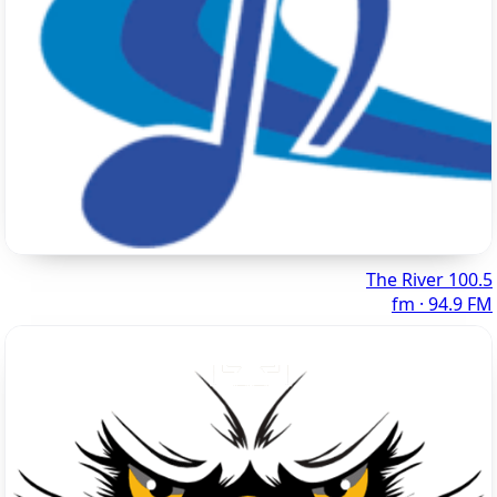
100.5 The River
fm · 94.9 FM