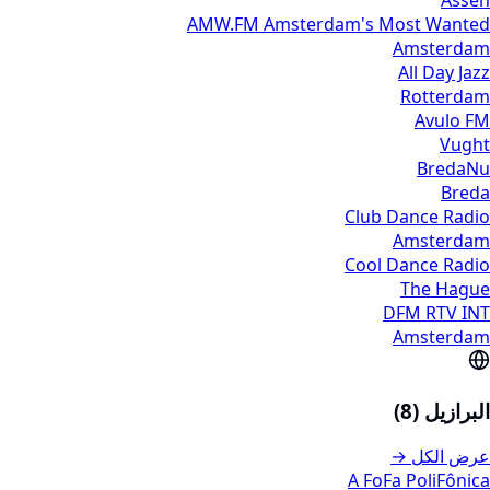
AMW.FM Amsterdam's Most Wanted
Amsterdam
All Day Jazz
Rotterdam
Avulo FM
Vught
BredaNu
Breda
Club Dance Radio
Amsterdam
Cool Dance Radio
The Hague
DFM RTV INT
Amsterdam
البرازيل (8)
عرض الكل →
A FoFa PoliFônica