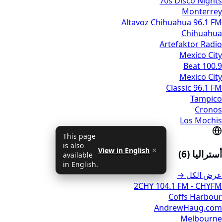
70s Disco Nights
Monterrey
Altavoz Chihuahua 96.1 FM
Chihuahua
Artefaktor Radio
Mexico City
Beat 100.9
Mexico City
Classic 96.1 FM
Tampico
Cronos
Los Mochis
This page
is also
View in English
✕
أستراليا (6)
available
in English.
عرض الكل →
2CHY 104.1 FM - CHYFM
Coffs Harbour
AndrewHaug.com
Melbourne