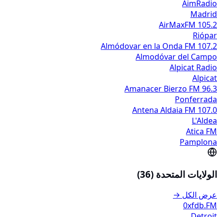
AimRadio
Madrid
AirMaxFM 105.2
Riópar
Almódovar en la Onda FM 107.2
Almodóvar del Campo
Alpicat Radio
Alpicat
Amanacer Bierzo FM 96.3
Ponferrada
Antena Aldaia FM 107.0
L'Aldea
Atica FM
Pamplona
الولايات المتحدة (36)
عرض الكل →
0xfdb.FM
Detroit