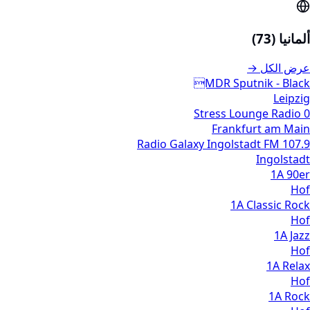
ألمانيا (73)
عرض الكل →
MDR Sputnik - Black
Leipzig
0 Stress Lounge Radio
Frankfurt am Main
107.9 Radio Galaxy Ingolstadt FM
Ingolstadt
1A 90er
Hof
1A Classic Rock
Hof
1A Jazz
Hof
1A Relax
Hof
1A Rock