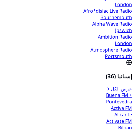
London
Afro*disiac Live Radio
Bournemouth
Alpha Wave Radio
Ipswich
Ambition Radio
London
Atmosphere Radio
Portsmouth
إسبانيا (36)
عرض الكل →
+ Buena FM
Pontevedra
Activa FM
Alicante
Activate FM
Bilbao