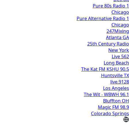
1 Pure 80s Radio
Chicago
1 Pure Alternative Radio
Chicago
247Mixing
Atlanta GA
25th Century Radio
New York
562 Live
Long Beach
90.5 The Kat FM KSHU
Huntsville TX
9128.live
Los Angeles
96.1 The Wit - WBWH
Bluffton OH
98.9 Magic FM
Colorado Springs