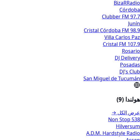
BizaRRadio
Córdoba
Clubber FM 97.7
Junín
Cristal Córdoba FM 98.9
Villa Carlos Paz
Cristal FM 107.9
Rosario
DJ Delivery
Posadas
DJ's Club
San Miguel de Tucumán
هولندا (9)
عرض الكل →
538 Non Stop
Hilversum
A.D.M. Hardstyle Radio
Assen