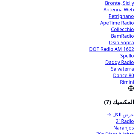
Bronte, Sicily
Antenna Web
Petrignano
ApeTime Radio
Collecchio
BamRadio
Osio Sopra
DOT Radio AM 1602
Spello
Daddy Radio
Salvaterra
Dance 80
Rimini
المكسيك (7)
عرض الكل →
21Radio
Naranjos