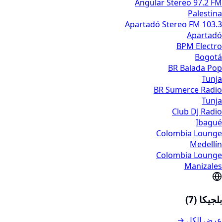
Angular Stereo 97.2 FM
Palestina
Apartadó Stereo FM 103.3
Apartadó
BPM Electro
Bogotá
BR Balada Pop
Tunja
BR Sumerce Radio
Tunja
Club DJ Radio
Ibagué
Colombia Lounge
Medellín
Colombia Lounge
Manizales
بلجيكا (7)
عرض الكل →