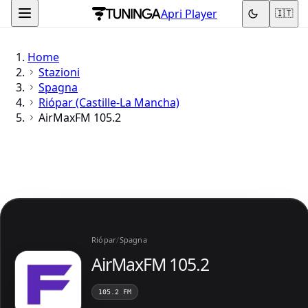
Apri Player
🇮🇹
Home
Stazioni
Spagna
Riópar (Castille-La Mancha)
AirMaxFM 105.2
Riópar
/
Spagna
AirMaxFM 105.2
105.2 FM