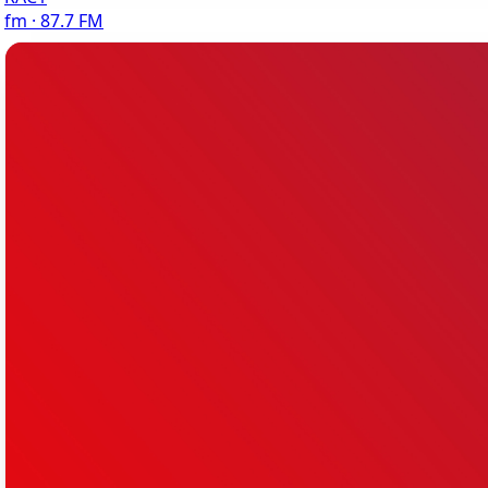
fm · 87.7 FM