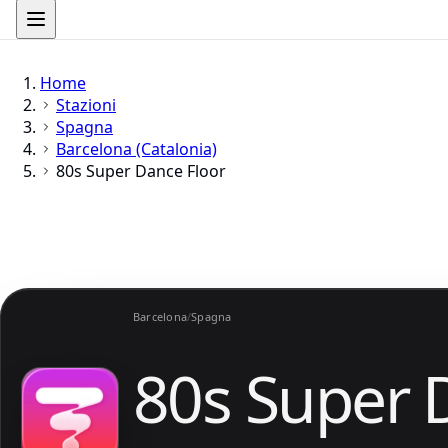
Home
Stazioni
Spagna
Barcelona (Catalonia)
80s Super Dance Floor
Barcelona
/
Spagna
80s Super 