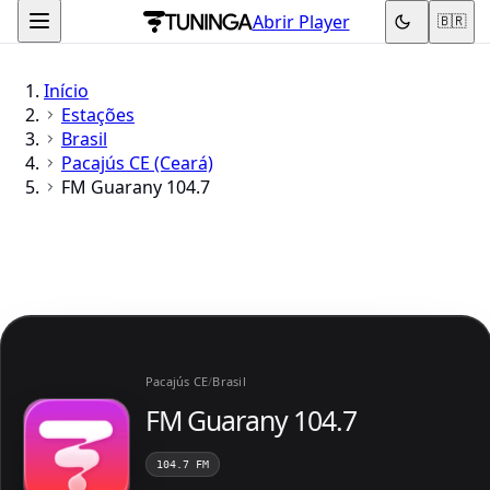
Abrir Player
🇧🇷
Início
Estações
Brasil
Pacajús CE (Ceará)
FM Guarany 104.7
Pacajús CE
/
Brasil
FM Guarany 104.7
104.7 FM