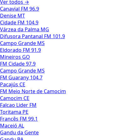
Ver todos →
Canavial FM 96.9
Denise MT
Cidade FM 104.9
Várzea da Palma MG
Difusora Pantanal FM 101.9
Campo Grande MS
Eldorado FM 91.9
Mineiros GO
FM Cidade 97.9
Campo Grande MS
FM Guarany 104.7
Pacajús CE
FM Meio Norte de Camocim
Camocim CE
Falcao Lider FM
Toritama PE
Francês FM 99.1
Maceió AL
Gandu da Gente
Gandu BA