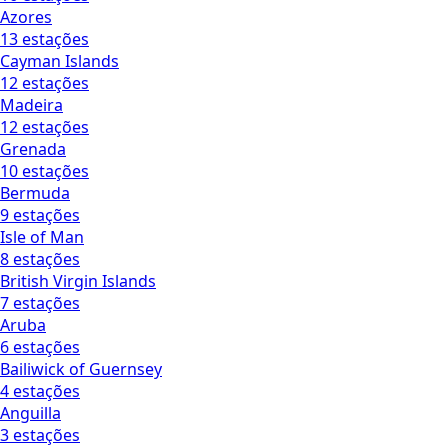
Azores
13 estações
Cayman Islands
12 estações
Madeira
12 estações
Grenada
10 estações
Bermuda
9 estações
Isle of Man
8 estações
British Virgin Islands
7 estações
Aruba
6 estações
Bailiwick of Guernsey
4 estações
Anguilla
3 estações