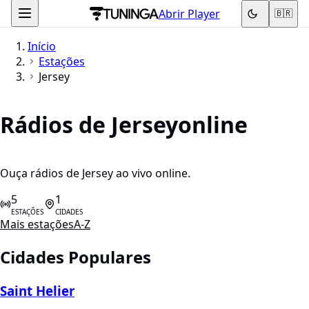
Abrir Player
🇧🇷
Início
Estações
Jersey
Rádios de Jersey
online
Ouça rádios de Jersey ao vivo online.
5
1
ESTAÇÕES
CIDADES
Mais estações
A-Z
Cidades Populares
Saint Helier