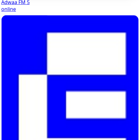
Adwaa FM 5
online