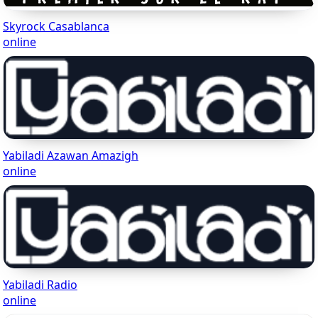
Skyrock Casablanca
online
Yabiladi Azawan Amazigh
online
Yabiladi Radio
online