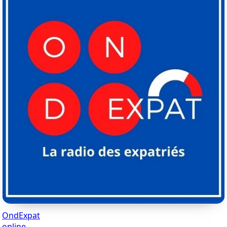
OndExpat
online