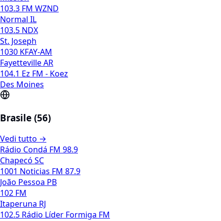
103.3 FM WZND
Normal IL
103.5 NDX
St. Joseph
1030 KFAY-AM
Fayetteville AR
104.1 Ez FM - Koez
Des Moines
Brasile (56)
Vedi tutto →
Rádio Condá FM 98.9
Chapecó SC
1001 Noticias FM 87.9
João Pessoa PB
102 FM
Itaperuna RJ
102.5 Rádio Líder Formiga FM