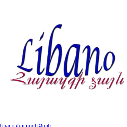
Libano Հայազգի Ձայն