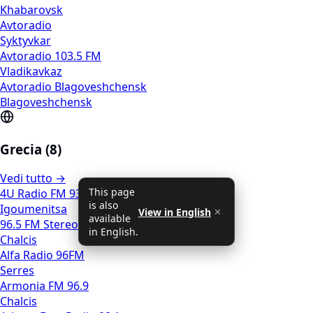
Khabarovsk
Avtoradio
Syktyvkar
Avtoradio 103.5 FM
Vladikavkaz
Avtoradio Blagoveshchensk
Blagoveshchensk
Grecia (8)
Vedi tutto →
This page
4U Radio FM 93.1
is also
Igoumenitsa
View in English
✕
available
96.5 FM Stereo
in English.
Chalcis
Alfa Radio 96FM
Serres
Armonia FM 96.9
Chalcis