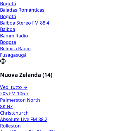
Bogotá
Baladas Románticas
Bogotá
Balboa Stereo FM 88.4
Balboa
Bamm Radio
Bogotá
Belmira Radio
Fusagasugá
Nuova Zelanda (14)
Vedi tutto →
2XS FM 106.7
Palmerston North
8K.NZ
Christchurch
Absolute Live FM 88.2
Rolleston