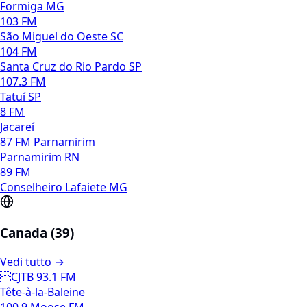
Formiga MG
103 FM
São Miguel do Oeste SC
104 FM
Santa Cruz do Rio Pardo SP
107.3 FM
Tatuí SP
8 FM
Jacareí
87 FM Parnamirim
Parnamirim RN
89 FM
Conselheiro Lafaiete MG
Canada (39)
Vedi tutto →
CJTB 93.1 FM
Tête-à-la-Baleine