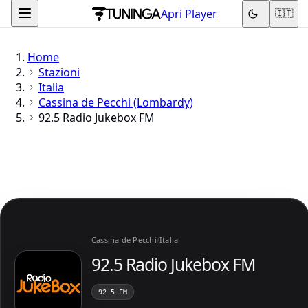
Apri Player
🇮🇹
Home
Stazioni
Italia
Cassina de Pecchi (Lombardy)
92.5 Radio Jukebox FM
Cassina de Pecchi
/
Italia
92.5 Radio Jukebox FM
92.5 FM