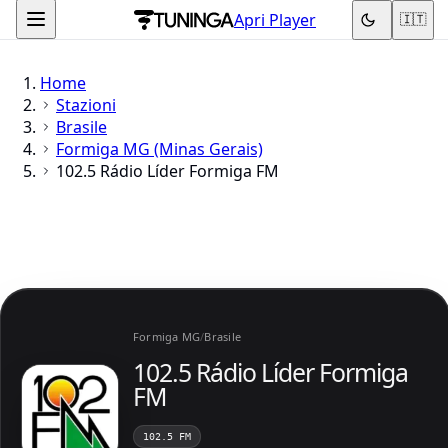
Apri Player
🇮🇹
Home
Stazioni
Brasile
Formiga MG (Minas Gerais)
102.5 Rádio Líder Formiga FM
Formiga MG
/
Brasile
102.5 Rádio Líder Formiga
FM
102.5 FM