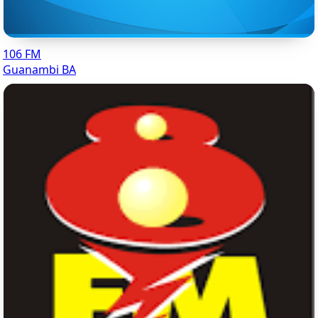
106 FM
Guanambi BA