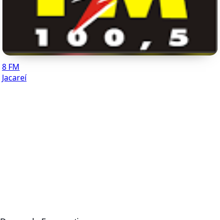
8 FM
Jacareí