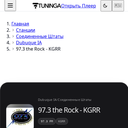
Открыть Плеер
🇷🇺
Главная
Станции
Соединенные Штаты
Dubuque IA
97.3 the Rock - KGRR
Dubuque IA
/
Соединенные Штаты
97.3 the Rock - KGRR
97.3 FM
KGRR