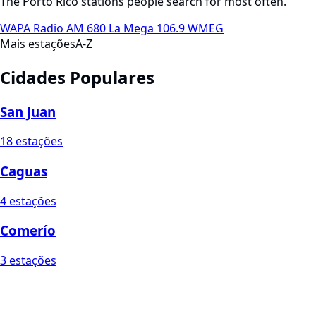
The Porto Rico stations people search for most often.
WAPA Radio AM 680
La Mega 106.9 WMEG
Mais estações
A-Z
Cidades Populares
San Juan
18 estações
Caguas
4 estações
Comerío
3 estações