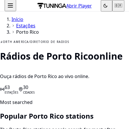
Abrir Player
🇧🇷
Início
Estações
Porto Rico
NORTH AMERICA
/
DIRETORIO DE RADIOS
Rádios de Porto Rico
online
Ouça rádios de Porto Rico ao vivo online.
63
30
ESTAÇÕES
CIDADES
Most searched
Popular Porto Rico stations