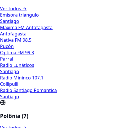
Ver todos →
Emisora triangulo
Santiago
Máxima FM Antofagasta
Antofagasta
Nativa FM 98.5
Pucón
Optima FM 99.3
Parral
Radio Lunáticos
Santiago
Radio Mininco 107.1
Collipulli
Radio Santiago Romantica
Santiago
Polônia (7)
Ver todos →