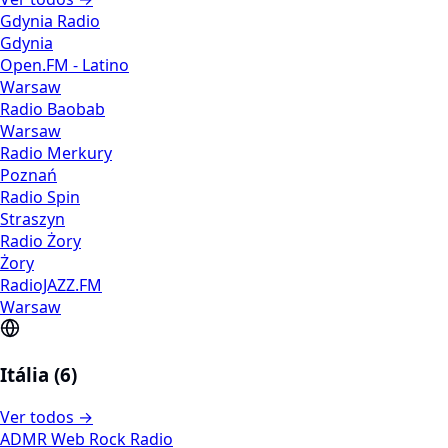
Gdynia Radio
Gdynia
Open.FM - Latino
Warsaw
Radio Baobab
Warsaw
Radio Merkury
Poznań
Radio Spin
Straszyn
Radio Żory
Żory
RadioJAZZ.FM
Warsaw
Itália (6)
Ver todos →
ADMR Web Rock Radio