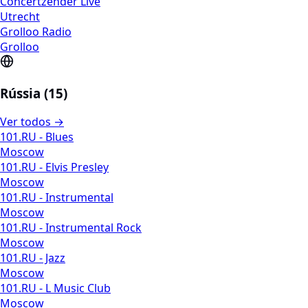
Concertzender Live
Utrecht
Grolloo Radio
Grolloo
Rússia (15)
Ver todos →
101.RU - Blues
Moscow
101.RU - Elvis Presley
Moscow
101.RU - Instrumental
Moscow
101.RU - Instrumental Rock
Moscow
101.RU - Jazz
Moscow
101.RU - L Music Club
Moscow