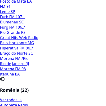
Posto da Mata BA
FM 91
Leme SP
Furb FM 107.1
Blumenau SC
Furg FM 106.7
Rio Grande RS
Great Hits Web Radio
Belo Horizonte MG
Hiperativa FM 96.7
Braço do Norte SC
Morena FM /Rio
Rio de Janeiro RJ
Morena FM 98
Itabuna BA
Romênia (22)
Ver todos →
Autobaza Radio