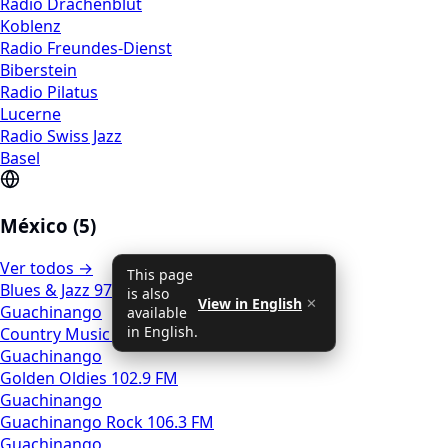
Radio Drachenblut
Koblenz
Radio Freundes-Dienst
Biberstein
Radio Pilatus
Lucerne
Radio Swiss Jazz
Basel
México (5)
Ver todos →
This page
Blues & Jazz 97.7 FM
is also
View in English
✕
Guachinango
available
in English.
Country Music FM 92.5
Guachinango
Golden Oldies 102.9 FM
Guachinango
Guachinango Rock 106.3 FM
Guachinango