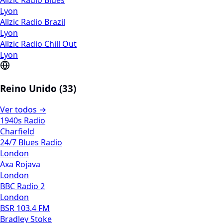
Allzic Radio Blues
Lyon
Allzic Radio Brazil
Lyon
Allzic Radio Chill Out
Lyon
Reino Unido (33)
Ver todos →
1940s Radio
Charfield
24/7 Blues Radio
London
Axa Rojava
London
BBC Radio 2
London
BSR 103.4 FM
Bradley Stoke