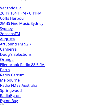
Ver todos →
2CHY 104.1 FM - CHYFM
Coffs Harbour
2MBS Fine Music Sydney
Sydney
2oceansFM
Augusta
ArtSound FM 92.7
Canberra
Doug's Selections
Orange
Ellenbrook Radio 88.5 FM
Perth
Radio Carrum
Melbourne
Radio FM88 Australia
Springwood
RadioByron
Byron Bay