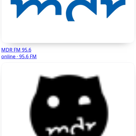
MDR FM 95.6
online · 95.6 FM