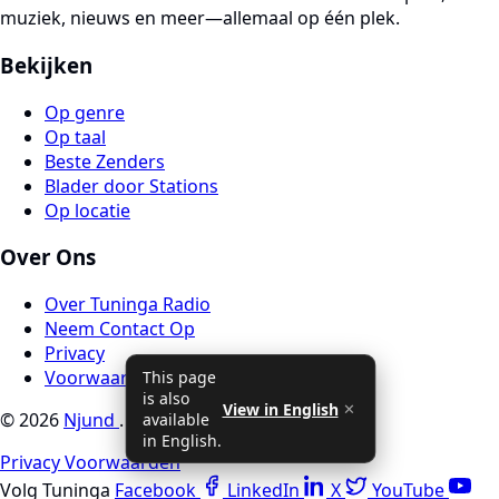
muziek, nieuws en meer—allemaal op één plek.
Bekijken
Op genre
Op taal
Beste Zenders
Blader door Stations
Op locatie
Over Ons
Over Tuninga Radio
Neem Contact Op
Privacy
Voorwaarden
This page
is also
View in English
✕
© 2026
Njund
. Alle rechten voorbehouden
available
in English.
Privacy
Voorwaarden
Volg Tuninga
Facebook
LinkedIn
X
YouTube