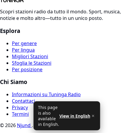
Scopri stazioni radio da tutto il mondo. Sport, musica,
notizie e molto altro—tutto in un unico posto.
Esplora
Per genere
Per lingua
Migliori Stazioni
Sfoglia le Stazioni
Per posizione
Chi Siamo
Informazioni su Tuninga Radio
Contattaci
Privacy
This page
is also
Termini
View in English
✕
available
in English.
© 2026
Njund
. Tutti i diritti riservati