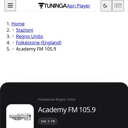
Apri Player
🇮🇹
Home
Stazioni
Regno Unito
Folkestone (England)
Academy FM 105.9
Folkestone
/
Regno Unito
Academy FM 105.9
105.9 FM