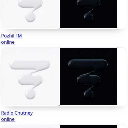
Pozhil FM
online
Radio Chutney
online