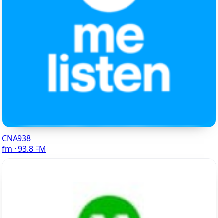
CNA938
fm · 93.8 FM