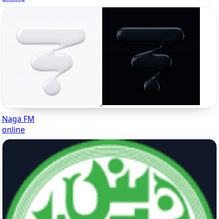
Naga FM
online