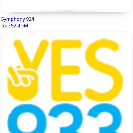
Symphony 924
fm · 92.4 FM