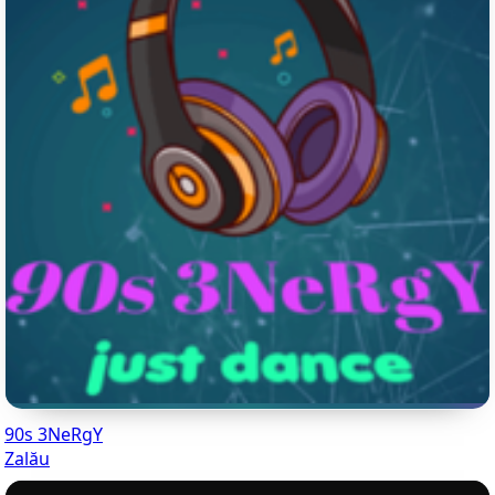
90s 3NeRgY
Zalău