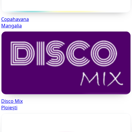
Copahavana
Mangalia
Disco Mix
Ploiești