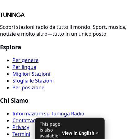
Scopri stazioni radio da tutto il mondo. Sport, musica,
notizie e molto altro—tutto in un unico posto.
Esplora
Per genere
Per lingua
Migliori Stazioni
Sfoglia le Stazioni
Per posizione
Chi Siamo
Informazioni su Tuninga Radio
Contattaci
This page
Privacy
is also
View in English
✕
Termini
available