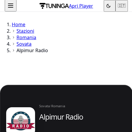
Apri Player
🇮🇹
Home
Stazioni
Romania
Sovata
Alpimur Radio
Sovata
/
Romania
Alpimur Radio