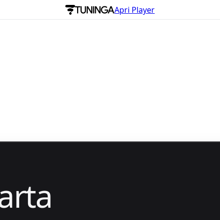
Apri Player
arta