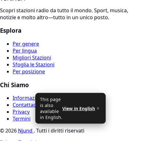
Scopri stazioni radio da tutto il mondo. Sport, musica,
notizie e molto altro—tutto in un unico posto.
Esplora
Per genere
Per lingua
Migliori Stazioni
Sfoglia le Stazioni
Per posizione
Chi Siamo
Informazioni su Tuninga Radio
This page
Contattaci
is also
View in English
✕
available
Privacy
in English.
Termini
© 2026
Njund
. Tutti i diritti riservati