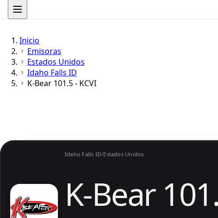
Inicio
Emisoras
Estados Unidos
Idaho Falls ID
K-Bear 101.5 - KCVI
Idaho Falls ID
/
Estados Unidos
K-Bear 101.