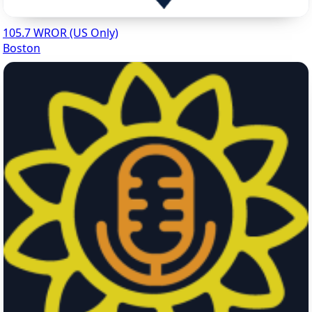
105.7 WROR (US Only)
Boston