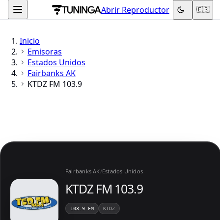
Abrir Reproductor
🇪🇸
Inicio
Emisoras
Estados Unidos
Fairbanks AK
KTDZ FM 103.9
Fairbanks AK
/
Estados Unidos
KTDZ FM 103.9
103.9 FM
KTDZ