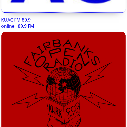
KUAC FM 89.9
online · 89.9 FM